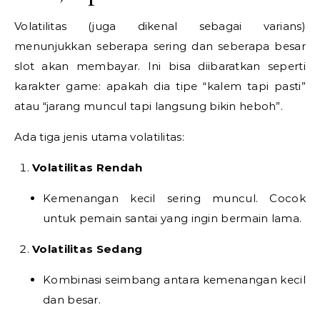
Volatilitas (juga dikenal sebagai varians)
menunjukkan seberapa sering dan seberapa besar
slot akan membayar. Ini bisa diibaratkan seperti
karakter game: apakah dia tipe “kalem tapi pasti”
atau “jarang muncul tapi langsung bikin heboh”.
Ada tiga jenis utama volatilitas:
Volatilitas Rendah
Kemenangan kecil sering muncul. Cocok
untuk pemain santai yang ingin bermain lama.
Volatilitas Sedang
Kombinasi seimbang antara kemenangan kecil
dan besar.