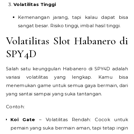
Volatilitas Tinggi
Kemenangan jarang, tapi kalau dapat bisa
sangat besar. Risiko tinggi, imbal hasil tinggi.
Volatilitas Slot Habanero di
SPY4D
Salah satu keunggulan Habanero di SPY4D adalah
variasi volatilitas yang lengkap. Kamu bisa
menemukan game untuk semua gaya bermain, dari
yang santai sampai yang suka tantangan.
Contoh:
Koi Gate
– Volatilitas Rendah: Cocok untuk
pemain yang suka bermain aman, tapi tetap ingin