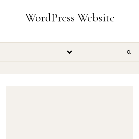
Skip to content
WordPress Website