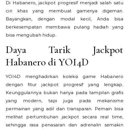
Di Habanero, jackpot progresif menjadi salah satu
ciri khas yang membuat gamenya digemari.
Bayangkan, dengan modal kecil, Anda bisa
berkesempatan membawa pulang hadiah yang
bisa mengubah hidup.
Daya Tarik Jackpot
Habanero di YOI4D
YOI4D menghadirkan koleksi game Habanero
dengan fitur jackpot progresif yang lengkap.
Keunggulannya bukan hanya pada tampilan grafis
yang modern, tapi juga pada mekanisme
permainan yang adil dan transparan. Pemain bisa
melihat pertumbuhan jackpot secara real time,
sehingga rasa penasaran dan adrenalin semakin