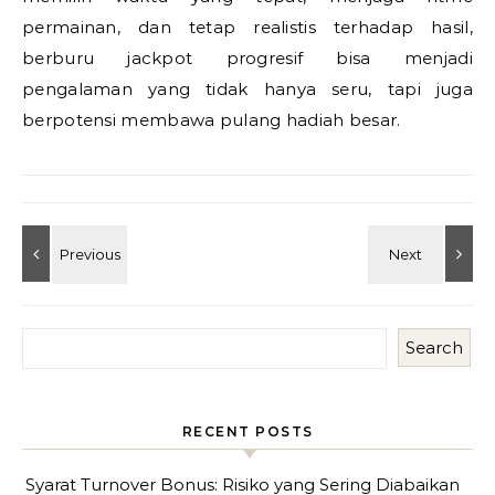
permainan, dan tetap realistis terhadap hasil,
berburu jackpot progresif bisa menjadi
pengalaman yang tidak hanya seru, tapi juga
berpotensi membawa pulang hadiah besar.
Search
RECENT POSTS
Syarat Turnover Bonus: Risiko yang Sering Diabaikan