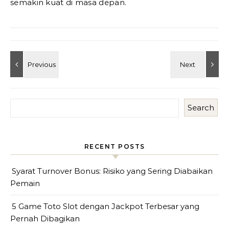
semakin kuat di masa depan.
Search
RECENT POSTS
Syarat Turnover Bonus: Risiko yang Sering Diabaikan
Pemain
5 Game Toto Slot dengan Jackpot Terbesar yang
Pernah Dibagikan