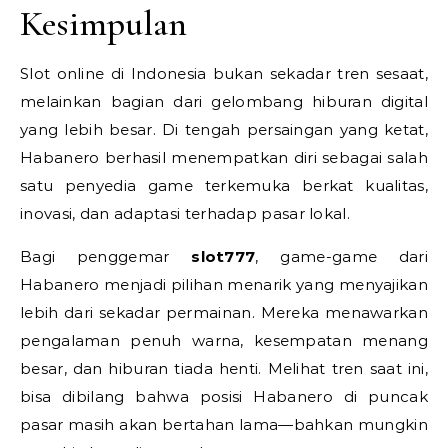
Kesimpulan
Slot online di Indonesia bukan sekadar tren sesaat,
melainkan bagian dari gelombang hiburan digital
yang lebih besar. Di tengah persaingan yang ketat,
Habanero berhasil menempatkan diri sebagai salah
satu penyedia game terkemuka berkat kualitas,
inovasi, dan adaptasi terhadap pasar lokal.
Bagi penggemar
slot777
, game-game dari
Habanero menjadi pilihan menarik yang menyajikan
lebih dari sekadar permainan. Mereka menawarkan
pengalaman penuh warna, kesempatan menang
besar, dan hiburan tiada henti. Melihat tren saat ini,
bisa dibilang bahwa posisi Habanero di puncak
pasar masih akan bertahan lama—bahkan mungkin