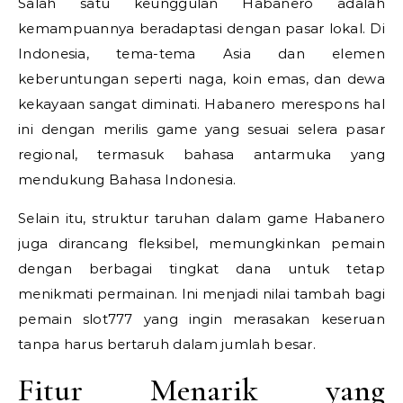
Salah satu keunggulan Habanero adalah
kemampuannya beradaptasi dengan pasar lokal. Di
Indonesia, tema-tema Asia dan elemen
keberuntungan seperti naga, koin emas, dan dewa
kekayaan sangat diminati. Habanero merespons hal
ini dengan merilis game yang sesuai selera pasar
regional, termasuk bahasa antarmuka yang
mendukung Bahasa Indonesia.
Selain itu, struktur taruhan dalam game Habanero
juga dirancang fleksibel, memungkinkan pemain
dengan berbagai tingkat dana untuk tetap
menikmati permainan. Ini menjadi nilai tambah bagi
pemain slot777 yang ingin merasakan keseruan
tanpa harus bertaruh dalam jumlah besar.
Fitur Menarik yang