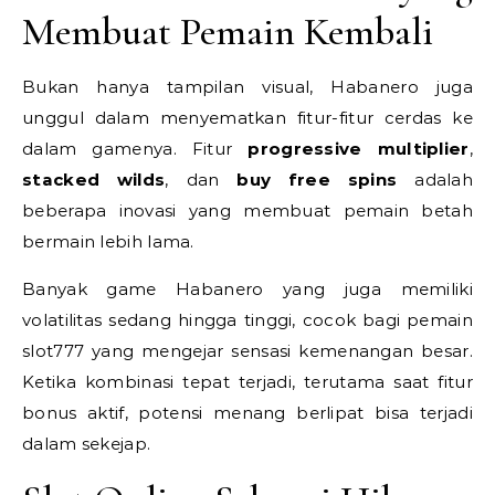
Membuat Pemain Kembali
Bukan hanya tampilan visual, Habanero juga
unggul dalam menyematkan fitur-fitur cerdas ke
dalam gamenya. Fitur
progressive multiplier
,
stacked wilds
, dan
buy free spins
adalah
beberapa inovasi yang membuat pemain betah
bermain lebih lama.
Banyak game Habanero yang juga memiliki
volatilitas sedang hingga tinggi, cocok bagi pemain
slot777 yang mengejar sensasi kemenangan besar.
Ketika kombinasi tepat terjadi, terutama saat fitur
bonus aktif, potensi menang berlipat bisa terjadi
dalam sekejap.