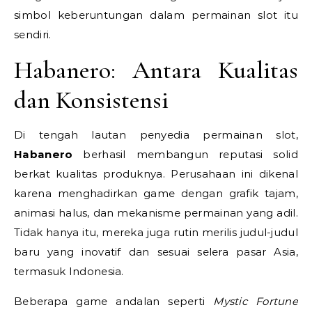
simbol keberuntungan dalam permainan slot itu
sendiri.
Habanero: Antara Kualitas
dan Konsistensi
Di tengah lautan penyedia permainan slot,
Habanero
berhasil membangun reputasi solid
berkat kualitas produknya. Perusahaan ini dikenal
karena menghadirkan game dengan grafik tajam,
animasi halus, dan mekanisme permainan yang adil.
Tidak hanya itu, mereka juga rutin merilis judul-judul
baru yang inovatif dan sesuai selera pasar Asia,
termasuk Indonesia.
Beberapa game andalan seperti
Mystic Fortune