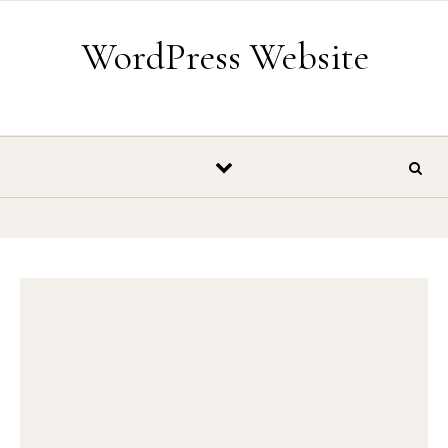
Skip to content
WordPress Website