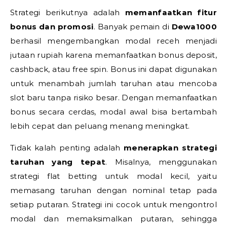
Strategi berikutnya adalah
memanfaatkan fitur
bonus dan promosi
. Banyak pemain di
Dewa1000
berhasil mengembangkan modal receh menjadi
jutaan rupiah karena memanfaatkan bonus deposit,
cashback, atau free spin. Bonus ini dapat digunakan
untuk menambah jumlah taruhan atau mencoba
slot baru tanpa risiko besar. Dengan memanfaatkan
bonus secara cerdas, modal awal bisa bertambah
lebih cepat dan peluang menang meningkat.
Tidak kalah penting adalah
menerapkan strategi
taruhan yang tepat
. Misalnya, menggunakan
strategi flat betting untuk modal kecil, yaitu
memasang taruhan dengan nominal tetap pada
setiap putaran. Strategi ini cocok untuk mengontrol
modal dan memaksimalkan putaran, sehingga