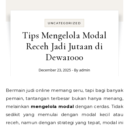
UNCATEGORIZED
Tips Mengelola Modal
Receh Jadi Jutaan di
Dewa1000
December 23, 2025
- By
admin
Bermain judi online memang seru, tapi bagi banyak
pemain, tantangan terbesar bukan hanya menang,
melainkan
mengelola modal
dengan cerdas. Tidak
sedikit yang memulai dengan modal kecil atau
receh, namun dengan strategi yang tepat, modal ini