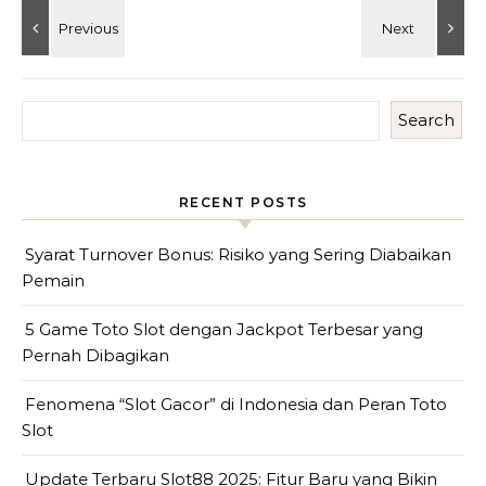
Search
RECENT POSTS
Syarat Turnover Bonus: Risiko yang Sering Diabaikan
Pemain
5 Game Toto Slot dengan Jackpot Terbesar yang
Pernah Dibagikan
Fenomena “Slot Gacor” di Indonesia dan Peran Toto
Slot
Update Terbaru Slot88 2025: Fitur Baru yang Bikin