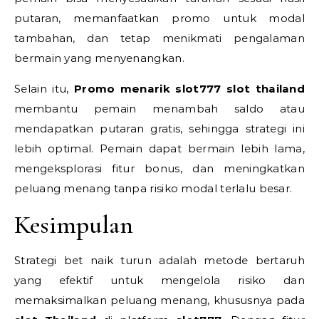
putaran, memanfaatkan promo untuk modal
tambahan, dan tetap menikmati pengalaman
bermain yang menyenangkan.
Selain itu,
Promo menarik slot777 slot thailand
membantu pemain menambah saldo atau
mendapatkan putaran gratis, sehingga strategi ini
lebih optimal. Pemain dapat bermain lebih lama,
mengeksplorasi fitur bonus, dan meningkatkan
peluang menang tanpa risiko modal terlalu besar.
Kesimpulan
Strategi bet naik turun adalah metode bertaruh
yang efektif untuk mengelola risiko dan
memaksimalkan peluang menang, khususnya pada