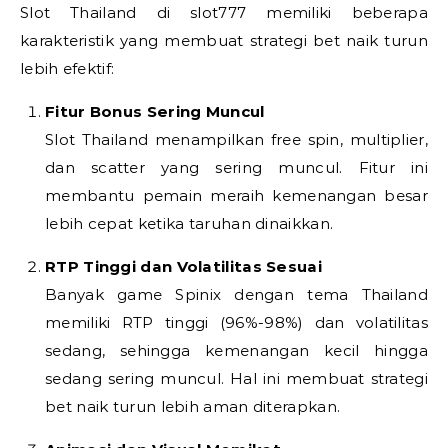
Slot Thailand di slot777 memiliki beberapa
karakteristik yang membuat strategi bet naik turun
lebih efektif:
Fitur Bonus Sering Muncul
Slot Thailand menampilkan free spin, multiplier,
dan scatter yang sering muncul. Fitur ini
membantu pemain meraih kemenangan besar
lebih cepat ketika taruhan dinaikkan.
RTP Tinggi dan Volatilitas Sesuai
Banyak game Spinix dengan tema Thailand
memiliki RTP tinggi (96%-98%) dan volatilitas
sedang, sehingga kemenangan kecil hingga
sedang sering muncul. Hal ini membuat strategi
bet naik turun lebih aman diterapkan.