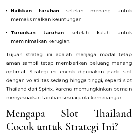
Naikkan taruhan
setelah menang untuk
memaksimalkan keuntungan.
Turunkan taruhan
setelah kalah untuk
meminimalkan kerugian.
Tujuan strategi ini adalah menjaga modal tetap
aman sambil tetap memberikan peluang menang
optimal. Strategi ini cocok digunakan pada slot
dengan volatilitas sedang hingga tinggi, seperti slot
Thailand dari Spinix, karena memungkinkan pemain
menyesuaikan taruhan sesuai pola kemenangan.
Mengapa Slot Thailand
Cocok untuk Strategi Ini?