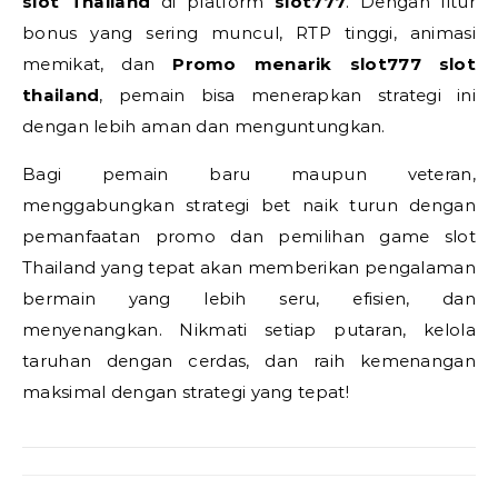
slot Thailand
di platform
slot777
. Dengan fitur
bonus yang sering muncul, RTP tinggi, animasi
memikat, dan
Promo menarik slot777 slot
thailand
, pemain bisa menerapkan strategi ini
dengan lebih aman dan menguntungkan.
Bagi pemain baru maupun veteran,
menggabungkan strategi bet naik turun dengan
pemanfaatan promo dan pemilihan game slot
Thailand yang tepat akan memberikan pengalaman
bermain yang lebih seru, efisien, dan
menyenangkan. Nikmati setiap putaran, kelola
taruhan dengan cerdas, dan raih kemenangan
maksimal dengan strategi yang tepat!