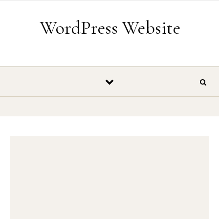
Skip to content
WordPress Website