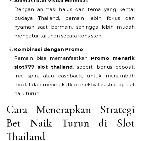
Animasi dan Visual Memikat
Dengan animasi halus dan tema yang kental
budaya Thailand, pemain lebih fokus dan
nyaman saat bermain, sehingga lebih mudah
mengatur taruhan secara konsisten.
Kombinasi dengan Promo
Pemain bisa memanfaatkan
Promo menarik
slot777 slot thailand
, seperti bonus deposit,
free spin, atau cashback, untuk menambah
modal dan meningkatkan efektivitas strategi bet
naik turun.
Cara Menerapkan Strategi
Bet Naik Turun di Slot
Thailand