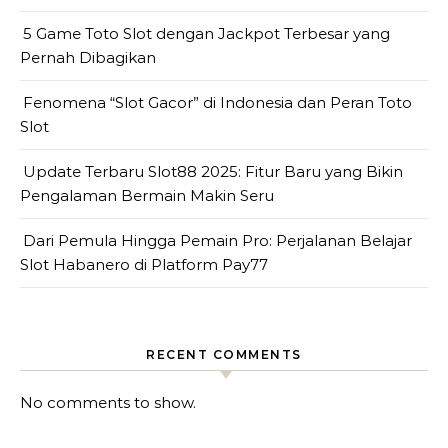
5 Game Toto Slot dengan Jackpot Terbesar yang
Pernah Dibagikan
Fenomena “Slot Gacor” di Indonesia dan Peran Toto
Slot
Update Terbaru Slot88 2025: Fitur Baru yang Bikin
Pengalaman Bermain Makin Seru
Dari Pemula Hingga Pemain Pro: Perjalanan Belajar
Slot Habanero di Platform Pay77
RECENT COMMENTS
No comments to show.