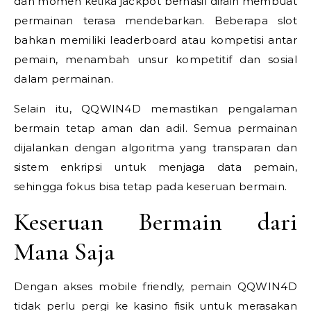
dan momen ketika jackpot berhasil diraih membuat
permainan terasa mendebarkan. Beberapa slot
bahkan memiliki leaderboard atau kompetisi antar
pemain, menambah unsur kompetitif dan sosial
dalam permainan.
Selain itu, QQWIN4D memastikan pengalaman
bermain tetap aman dan adil. Semua permainan
dijalankan dengan algoritma yang transparan dan
sistem enkripsi untuk menjaga data pemain,
sehingga fokus bisa tetap pada keseruan bermain.
Keseruan Bermain dari
Mana Saja
Dengan akses mobile friendly, pemain QQWIN4D
tidak perlu pergi ke kasino fisik untuk merasakan