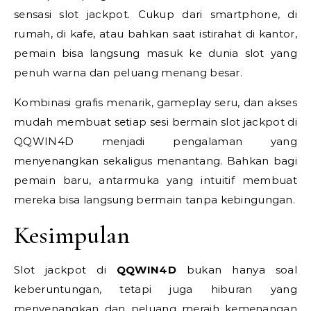
sensasi slot jackpot. Cukup dari smartphone, di
rumah, di kafe, atau bahkan saat istirahat di kantor,
pemain bisa langsung masuk ke dunia slot yang
penuh warna dan peluang menang besar.
Kombinasi grafis menarik, gameplay seru, dan akses
mudah membuat setiap sesi bermain slot jackpot di
QQWIN4D menjadi pengalaman yang
menyenangkan sekaligus menantang. Bahkan bagi
pemain baru, antarmuka yang intuitif membuat
mereka bisa langsung bermain tanpa kebingungan.
Kesimpulan
Slot jackpot di
QQWIN4D
bukan hanya soal
keberuntungan, tetapi juga hiburan yang
menyenangkan dan peluang meraih kemenangan