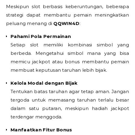
Meskipun slot berbasis keberuntungan, beberapa
strategi dapat membantu pemain meningkatkan
peluang menang di
QQWIN4D
:
Pahami Pola Permainan
Setiap slot memiliki kombinasi simbol yang
berbeda. Mengetahui simbol mana yang bisa
memicu jackpot atau bonus membantu pemain
membuat keputusan taruhan lebih bijak.
Kelola Modal dengan Bijak
Tentukan batas taruhan agar tetap aman. Jangan
tergoda untuk memasang taruhan terlalu besar
dalam satu putaran, meskipun hadiah jackpot
terdengar menggoda.
Manfaatkan Fitur Bonus