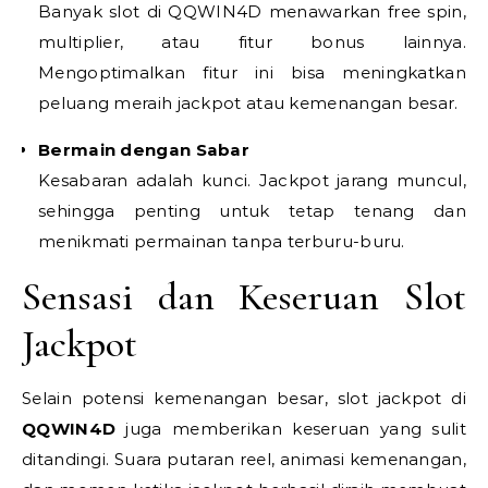
Banyak slot di QQWIN4D menawarkan free spin,
multiplier, atau fitur bonus lainnya.
Mengoptimalkan fitur ini bisa meningkatkan
peluang meraih jackpot atau kemenangan besar.
Bermain dengan Sabar
Kesabaran adalah kunci. Jackpot jarang muncul,
sehingga penting untuk tetap tenang dan
menikmati permainan tanpa terburu-buru.
Sensasi dan Keseruan Slot
Jackpot
Selain potensi kemenangan besar, slot jackpot di
QQWIN4D
juga memberikan keseruan yang sulit
ditandingi. Suara putaran reel, animasi kemenangan,