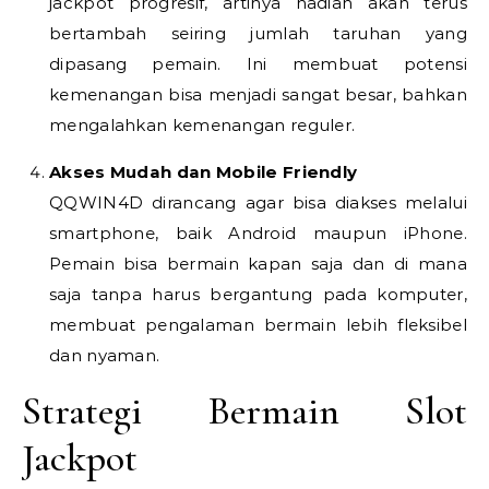
jackpot progresif, artinya hadiah akan terus
bertambah seiring jumlah taruhan yang
dipasang pemain. Ini membuat potensi
kemenangan bisa menjadi sangat besar, bahkan
mengalahkan kemenangan reguler.
Akses Mudah dan Mobile Friendly
QQWIN4D dirancang agar bisa diakses melalui
smartphone, baik Android maupun iPhone.
Pemain bisa bermain kapan saja dan di mana
saja tanpa harus bergantung pada komputer,
membuat pengalaman bermain lebih fleksibel
dan nyaman.
Strategi Bermain Slot
Jackpot