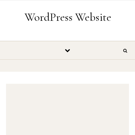
Skip to content
WordPress Website