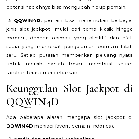
potensi hadiahnya bisa mengubah hidup pemain.
Di
QQWIN4D
, pemain bisa menemukan berbagai
jenis slot jackpot, mulai dari tema klasik hingga
modern, dengan animasi yang atraktif dan efek
suara yang membuat pengalaman bermain lebih
seru. Setiap putaran memberikan peluang nyata
untuk meraih hadiah besar, membuat setiap
taruhan terasa mendebarkan.
Keunggulan Slot Jackpot di
QQWIN4D
Ada beberapa alasan mengapa slot jackpot di
QQWIN4D
menjadi favorit pemain Indonesia: