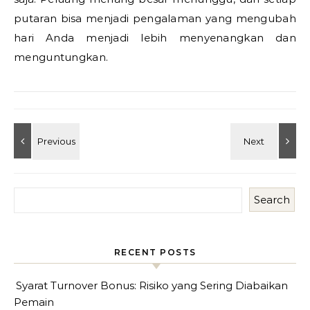
putaran bisa menjadi pengalaman yang mengubah
hari Anda menjadi lebih menyenangkan dan
menguntungkan.
Search
RECENT POSTS
Syarat Turnover Bonus: Risiko yang Sering Diabaikan
Pemain