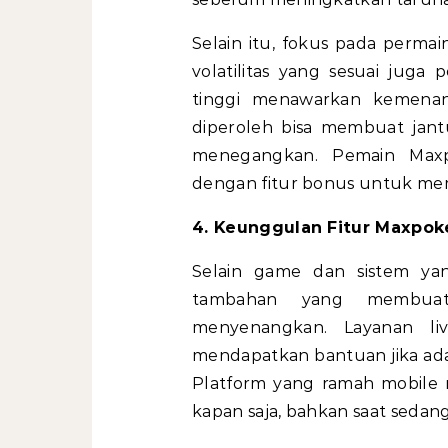
Selain itu, fokus pada perma
volatilitas yang sesuai juga 
tinggi menawarkan kemenang
diperoleh bisa membuat jan
menegangkan. Pemain Maxpo
dengan fitur bonus untuk me
4. Keunggulan Fitur Maxpok
Selain game dan sistem ya
tambahan yang membuat
menyenangkan. Layanan l
mendapatkan bantuan jika ada 
Platform yang ramah mobil
kapan saja, bahkan saat sedang