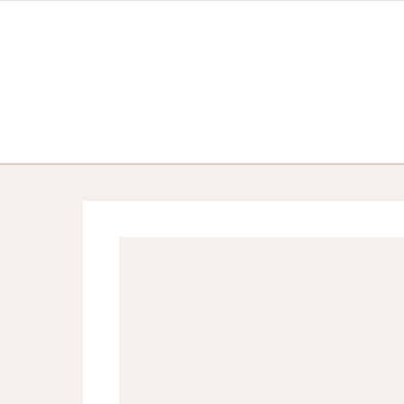
Skip to content