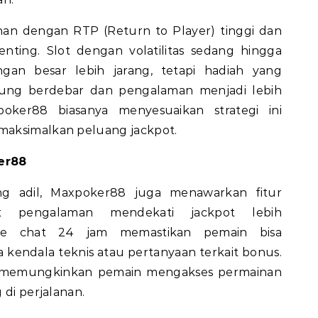
inan dengan RTP (Return to Player) tinggi dan
penting. Slot dengan volatilitas sedang hingga
an besar lebih jarang, tetapi hadiah yang
tung berdebar dan pengalaman menjadi lebih
ker88 biasanya menyesuaikan strategi ini
maksimalkan peluang jackpot.
er88
ng adil, Maxpoker88 juga menawarkan fitur
 pengalaman mendekati jackpot lebih
ive chat 24 jam memastikan pemain bisa
kendala teknis atau pertanyaan terkait bonus.
e memungkinkan pemain mengakses permainan
 di perjalanan.