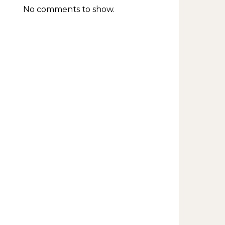
No comments to show.