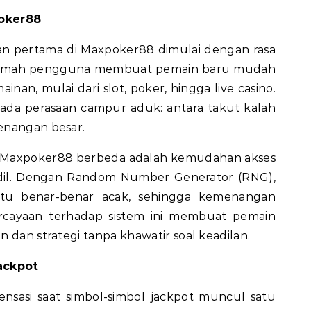
poker88
an pertama di Maxpoker88 dimulai dengan rasa
 ramah pengguna membuat pemain baru mudah
inan, mulai dari slot, poker, hingga live casino.
 ada perasaan campur aduk: antara takut kalah
enangan besar.
 Maxpoker88 berbeda adalah kemudahan akses
dil. Dengan Random Number Generator (RNG),
artu benar-benar acak, sehingga kemenangan
ercayaan terhadap sistem ini membuat pemain
 dan strategi tanpa khawatir soal keadilan.
ackpot
ensasi saat simbol-simbol jackpot muncul satu